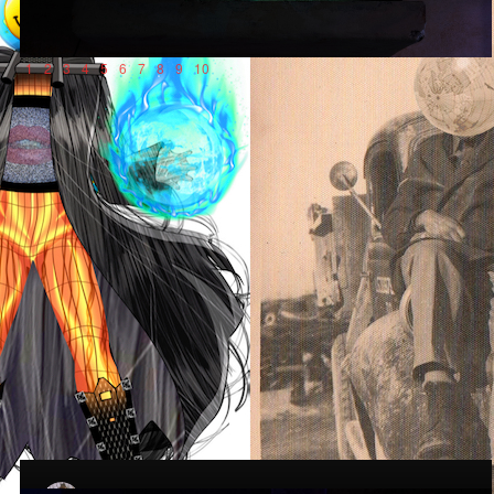
1
2
3
4
5
6
7
8
9
10