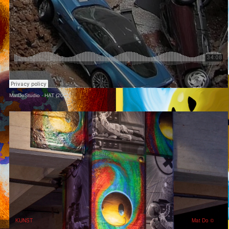
MatDoStudio
·
HAT (2022)
KUNST
Mat Do ©